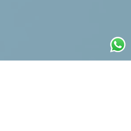
HUNIAN ISLAMI
Tidak hanya trend hijrah, namun benar sebuah kebutuhan.
Kami berusaha menghadirkan informasi dan solusi untuk
Anda yang membutuhkan hunian idaman dengan kriteria
berikut